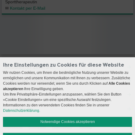
Sporttherapeutin
✉
Kontakt per E-Mail
Ihre Einstellungen zu Cookies für diese Website
Ambulantes Zentrum
Wir nutzen Cookies, um Ihnen die bestmögliche Nutzung unserer Website zu
ermöglichen und unsere Kommunikation mit Ihnen zu verbessern. Zusätzliche
Stationäre Rehabilitation
Cookies werden nur verwendet, wenn Sie uns durch Klicken auf
Alle Cookies
akzeptieren
Ihre Einwilligung geben.
Anreise
Um Ihre Privatsphäre-Einstellungen anzupassen, wählen Sie den Button
«Cookie Einstellungen» um eine spezifische Auswahl festzulegen.
Informationen zu den verwendeten Cookies finden Sie in unserer
Social Media
Datenschutzerklärung.
Notwendige Cookies akzeptieren
Impressum
Disclaimer
Datenschutz
Sitemap