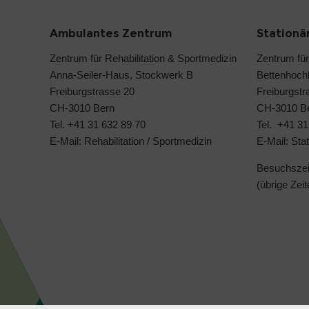
Ambulantes Zentrum
Stationä
Zentrum für Rehabilitation & Sportmedizin
Zentrum für
Anna-Seiler-Haus, Stockwerk B
Bettenhoch
Freiburgstrasse 20
Freiburgstr
CH-3010 Bern
CH-3010 B
Tel.
+41 31 632 89 70
Tel.
+41 31
E-Mail:
Rehabilitation
/
Sportmedizin
E-Mail:
Stat
Besuchszeit
(übrige Ze