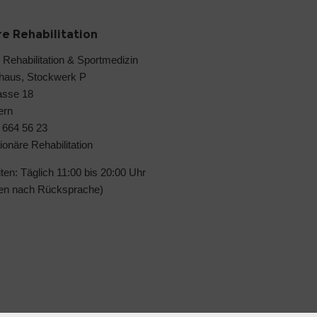
re Rehabilitation
 Rehabilitation & Sportmedizin
haus, Stockwerk P
asse 18
ern
 664 56 23
ionäre Rehabilitation
en: Täglich 11:00 bis 20:00 Uhr
iten nach Rücksprache)