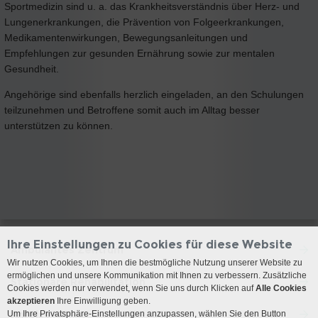
Sportmedizin sind u. a. das Krankheitsverständnis über Herz- und
Lungenerkrankungen, die Prävention von Folgeerkrankungen,
Medikamentenwirkungen, Bewegungsanleitungen und
Empfehlungen zur gesunden Ernährung sowie zur mentalen
Gesundheit.
Angehörige sind ebenfalls herzlich eingeladen, an den Schulungen
teilzunehmen und Betroffene somit auch im Alltag besser
unterstützen zu können.
Ihre Einstellungen zu Cookies für diese Website
Ambulantes Zentrum
Wir nutzen Cookies, um Ihnen die bestmögliche Nutzung unserer Website zu
ermöglichen und unsere Kommunikation mit Ihnen zu verbessern. Zusätzliche
Stationäre Rehabilitation
Cookies werden nur verwendet, wenn Sie uns durch Klicken auf
Alle Cookies
akzeptieren
Ihre Einwilligung geben.
Anreise
Um Ihre Privatsphäre-Einstellungen anzupassen, wählen Sie den Button