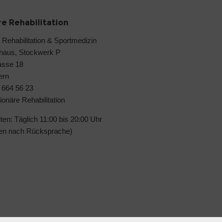
re Rehabilitation
 Rehabilitation & Sportmedizin
haus, Stockwerk P
asse 18
ern
 664 56 23
ionäre Rehabilitation
en: Täglich 11:00 bis 20:00 Uhr
iten nach Rücksprache)