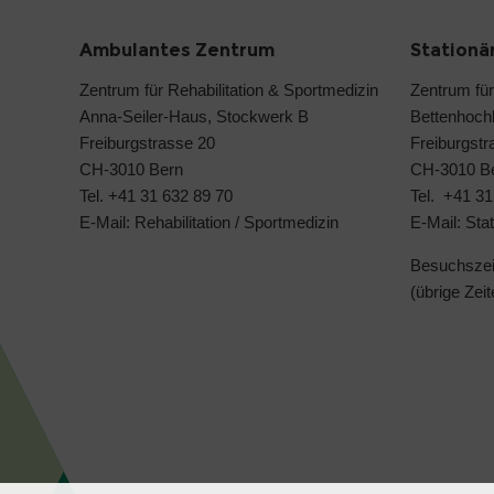
Ambulantes Zentrum
Stationä
Zentrum für Rehabilitation & Sportmedizin
Zentrum für
Anna-Seiler-Haus, Stockwerk B
Bettenhoch
Freiburgstrasse 20
Freiburgstr
CH-3010 Bern
CH-3010 B
Tel.
+41 31 632 89 70
Tel.
+41 31
E-Mail:
Rehabilitation
/
Sportmedizin
E-Mail:
Stat
Besuchszeit
(übrige Ze