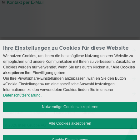
✉
Kontakt per E-Mail
Ihre Einstellungen zu Cookies für diese Website
Ambulantes Zentrum
Wir nutzen Cookies, um Ihnen die bestmögliche Nutzung unserer Website zu
ermöglichen und unsere Kommunikation mit Ihnen zu verbessern. Zusätzliche
Stationäre Rehabilitation
Cookies werden nur verwendet, wenn Sie uns durch Klicken auf
Alle Cookies
akzeptieren
Ihre Einwilligung geben.
Anreise
Um Ihre Privatsphäre-Einstellungen anzupassen, wählen Sie den Button
«Cookie Einstellungen» um eine spezifische Auswahl festzulegen.
Informationen zu den verwendeten Cookies finden Sie in unserer
Social Media
Datenschutzerklärung.
Notwendige Cookies akzeptieren
Impressum
Disclaimer
Datenschutz
Sitemap
Alle Cookies akzeptieren
© 2026 Insel Gruppe AG