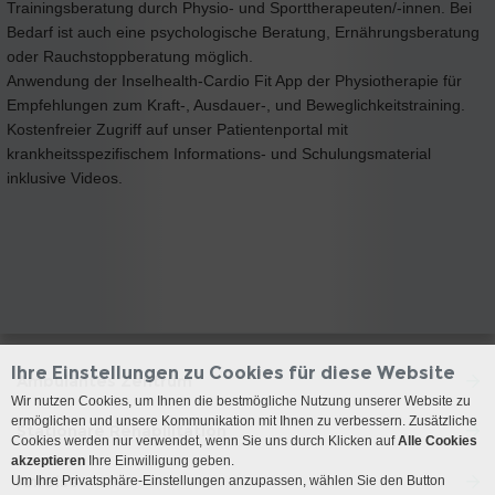
Trainingsberatung durch Physio- und Sporttherapeuten/-innen. Bei
Bedarf ist auch eine psychologische Beratung, Ernährungsberatung
oder Rauchstoppberatung möglich.
Anwendung der Inselhealth-Cardio Fit App der Physiotherapie für
Empfehlungen zum Kraft-, Ausdauer-, und Beweglichkeitstraining.
Kostenfreier Zugriff auf unser Patientenportal mit
krankheitsspezifischem Informations- und Schulungsmaterial
inklusive Videos.
Ihre Einstellungen zu Cookies für diese Website
Ambulantes Zentrum
Wir nutzen Cookies, um Ihnen die bestmögliche Nutzung unserer Website zu
ermöglichen und unsere Kommunikation mit Ihnen zu verbessern. Zusätzliche
Stationäre Rehabilitation
Cookies werden nur verwendet, wenn Sie uns durch Klicken auf
Alle Cookies
akzeptieren
Ihre Einwilligung geben.
Anreise
Um Ihre Privatsphäre-Einstellungen anzupassen, wählen Sie den Button