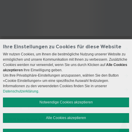
Ihre Einstellungen zu Cookies für diese Website
Ambulantes Zentrum
Wir nutzen Cookies, um Ihnen die bestmögliche Nutzung unserer Website zu
ermöglichen und unsere Kommunikation mit Ihnen zu verbessern. Zusätzliche
Stationäre Rehabilitation
Cookies werden nur verwendet, wenn Sie uns durch Klicken auf
Alle Cookies
akzeptieren
Ihre Einwilligung geben.
Anreise
Um Ihre Privatsphäre-Einstellungen anzupassen, wählen Sie den Button
«Cookie Einstellungen» um eine spezifische Auswahl festzulegen.
Informationen zu den verwendeten Cookies finden Sie in unserer
Social Media
Datenschutzerklärung.
Notwendige Cookies akzeptieren
Impressum
Disclaimer
Datenschutz
Sitemap
Alle Cookies akzeptieren
© 2026 Insel Gruppe AG